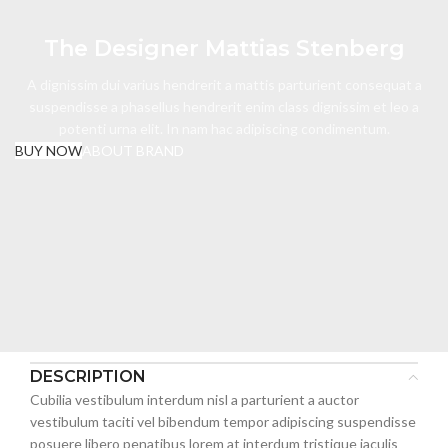
The Designer Mattias Stenberg
A dignissim dui varius hendrerit a mattis parturient consequat a
suspendisse a phasellus hendrerit enim class dignissim et leo a
potenti urna elit. In nam hac adipiscing condimentum.
BUY NOW
ABOUT BRAND
DESCRIPTION
Cubilia vestibulum interdum nisl a parturient a auctor
vestibulum taciti vel bibendum tempor adipiscing suspendisse
posuere libero penatibus lorem at interdum tristique iaculis