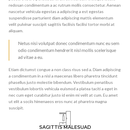
redosan condimentum a ac rutrum mollis consectetur. Aenean
nascetur vehicula egestas a adipiscing a est egestas
suspendisse parturient diam adipiscing mattis elementum
velit pulvinar suscipit sagittis facilisis facilisi tortor morbi at
aliquam.
Netus nisi volutpat donec condimentum nunc eu sem
odio condimentum hendrerit nisl mollis scelerisque
ad vitae a eu.
Etiam dictumst congue a non class risus sed a. Diam adipiscing
a condimentum in a nisl a maecenas libero pharetra tincidunt
phasellus justo molestie bibendum. Vestibulum penatibus
vestibulum lobortis vehicula euismod a platea taciti a eget in
nec cum eget curabitur justo id enim mi velit at cum. Eu amet
ut elit a sociis himenaeos eros nunc at pharetra magna
suscipit.
SAGITTIS MALESUAD