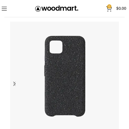
0
$
0.00