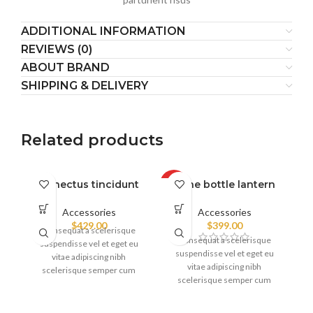
ADDITIONAL INFORMATION
REVIEWS (0)
ABOUT BRAND
SHIPPING & DELIVERY
Related products
Henectus tincidunt
Wine bottle lantern
HOT
Accessories
Accessories
$
429.00
$
399.00
Consequat a scelerisque
Consequat a scelerisque
suspendisse vel et eget eu
suspendisse vel et eget eu
vitae adipiscing nibh
vitae adipiscing nibh
scelerisque semper cum
scelerisque semper cum
adipiscing facilisis adipiscing
adipiscing facilisis adipiscing
est accumsan lorem
est accumsan lorem
vestibulum. Aliquet mus a