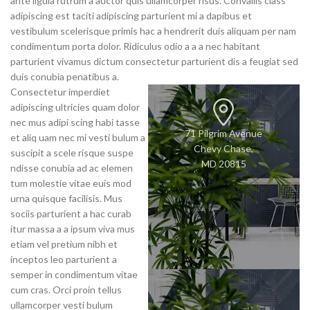
ante ligula rutrum a auctor quis ullamcorper risus. Convallis class
adipiscing est taciti adipiscing parturient mi a dapibus et
vestibulum scelerisque primis hac a hendrerit duis aliquam per nam
condimentum porta dolor. Ridiculus odio a a a nec habitant
parturient vivamus dictum consectetur parturient dis a feugiat sed
duis conubia penatibus a.
Consectetur imperdiet
adipiscing ultricies quam dolor
nec mus adipi scing habi tasse
71 Pilgrim Avenue
et aliq uam nec mi vesti bulum a
Chevy Chase,
suscipit a scele risque suspe
MD 20815
ndisse conubia ad ac elemen
tum molestie vitae euis mod
urna quisque facilisis. Mus
sociis parturient a hac curab
itur massa a a ipsum viva mus
etiam vel pretium nibh et
inceptos leo parturient a
semper in condimentum vitae
cum cras. Orci proin tellus
ullamcorper vesti bulum