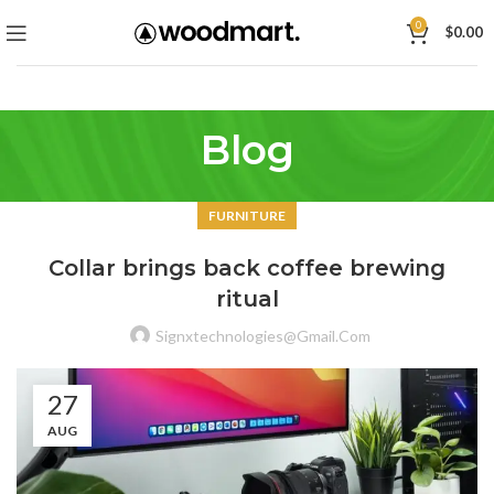
0
$
0.00
Blog
FURNITURE
Collar brings back coffee brewing
ritual
Signxtechnologies@gmail.com
27
AUG