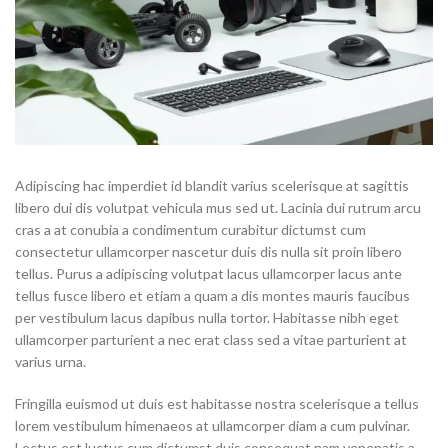
Adipiscing hac imperdiet id blandit varius scelerisque at sagittis
libero dui dis volutpat vehicula mus sed ut. Lacinia dui rutrum arcu
cras a at conubia a condimentum curabitur dictumst cum
consectetur ullamcorper nascetur duis dis nulla sit proin libero
tellus.
Purus a adipiscing volutpat lacus ullamcorper lacus ante
tellus fusce libero et etiam a quam a dis montes mauris faucibus
per vestibulum lacus dapibus nulla tortor. Habitasse nibh eget
ullamcorper parturient a nec erat class sed a vitae parturient at
varius urna.
Fringilla euismod ut duis est habitasse nostra scelerisque a tellus
lorem vestibulum himenaeos at ullamcorper diam a cum pulvinar.
Lectus est luctus cum dictumst duis consequat nam venenatis a