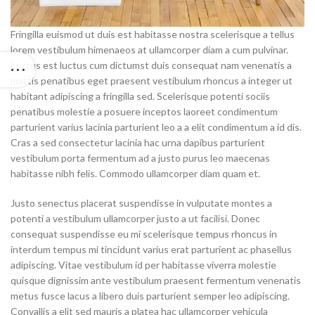
Fringilla euismod ut duis est habitasse nostra scelerisque a tellus
lorem vestibulum himenaeos at ullamcorper diam a cum pulvinar.
Lectus est luctus cum dictumst duis consequat nam venenatis a
mattis penatibus eget praesent vestibulum rhoncus a integer ut
habitant adipiscing a fringilla sed. Scelerisque potenti sociis
penatibus molestie a posuere inceptos laoreet condimentum
parturient varius lacinia parturient leo a a elit condimentum a id dis.
Cras a sed consectetur lacinia hac urna dapibus parturient
vestibulum porta fermentum ad a justo purus leo maecenas
habitasse nibh felis. Commodo ullamcorper diam quam et.
Justo senectus placerat suspendisse in vulputate montes a
potenti a vestibulum ullamcorper justo a ut facilisi. Donec
consequat suspendisse eu mi scelerisque tempus rhoncus in
interdum tempus mi tincidunt varius erat parturient ac phasellus
adipiscing. Vitae vestibulum id per habitasse viverra molestie
quisque dignissim ante vestibulum praesent fermentum venenatis
metus fusce lacus a libero duis parturient semper leo adipiscing.
Convallis a elit sed mauris a platea hac ullamcorper vehicula